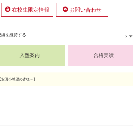
在校生限定情報
お問い合わせ
成績を維持する
ア
入塾案内
合格実績
時間割・授業について
幼・小共通講座
幼児部
小学部
講【安田小希望の皆様へ】