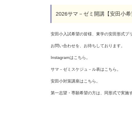
2026サマ－ゼミ開講【安田小
安田小入試希望の皆様、東学の安田形式プ
お問い合わせを、お待ちしております。
Instagramは
こちら
。
サマ－ゼミスケジュ－ル表は
こちら
。
安田小対策講座は
こちら
。
第一志望・専願希望の方は、同形式で実施する