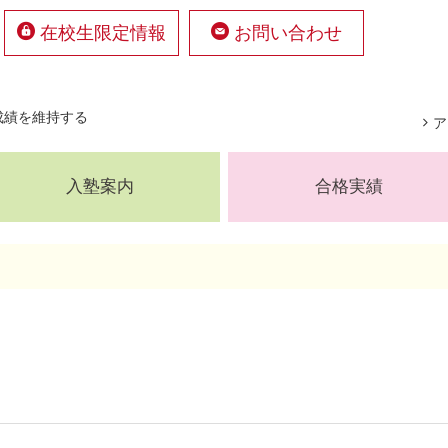
在校生限定情報
お問い合わせ
成績を維持する
ア
入塾案内
合格実績
時間割・授業について
幼・小共通講座
幼児部
小学部