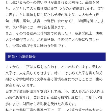
とし生けるものへの思いやりが生まれると同時に、品位を保
ち、人間としての人格形成に役立 つものと確信致します。 文字
に表すことに興味を持ち得たお子様が集まり、大人句会（投
句、清書、選句、披講）の進行に合わせて2、 3時間を過ごしま
す。良い季節には、吟行会も開きます。
また、その句会結果は俳句集で発表したり、各新聞紙上、佛教
大学子供俳句大会、北原白秋祭、全国俳句大会等に投句した
り、受賞の喜びを共に味わう仲間です。
硬筆・毛筆鍛錬会
古くから、「字は人格をあらわす」といわれています。美しい
文字は、人を美しくさせます。特に、はじめて文字を書く幼児
期から小学校時代に文字を書く習慣を身につけることは一生の
財産ともいえます。
日本習字教育財団東学支部として幼、小、成人を含め 50人以上
の通信教育生は、毎月毎月の進級を確実に取得し、目覚しい進
歩により、財団から表彰状を受けた次第です。
私どもは懇切丁寧な指導の下に、正しい鉛筆や筆の持ち方から