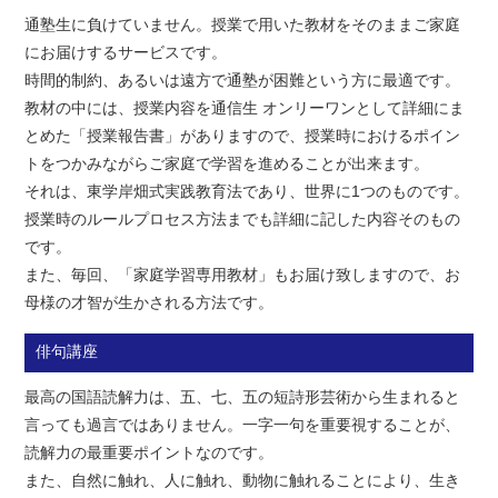
通塾生に負けていません。授業で用いた教材をそのままご家庭
にお届けするサービスです。
時間的制約、あるいは遠方で通塾が困難という方に最適です。
教材の中には、授業内容を通信生 オンリーワンとして詳細にま
とめた「授業報告書」がありますので、授業時におけるポイン
トをつかみながらご家庭で学習を進めることが出来ます。
それは、東学岸畑式実践教育法であり、世界に1つのものです。
授業時のルールプロセス方法までも詳細に記した内容そのもの
です。
また、毎回、「家庭学習専用教材」もお届け致しますので、お
母様の才智が生かされる方法です。
俳句講座
最高の国語読解力は、五、七、五の短詩形芸術から生まれると
言っても過言ではありません。一字一句を重要視することが、
読解力の最重要ポイントなのです。
また、自然に触れ、人に触れ、動物に触れることにより、生き