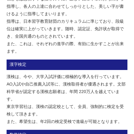
指導し、各人の上達に合わせてしっかりとした、美しい字が書
けるように指導してまいります。
指導は、日本習字教育財団のカリキュラムに準じており、段級
位は確実に上がっていきます。随時、認定証、免許状が取得で
き、全国共通のものとされています。
また、これは、それぞれの進学の際、有効に生かすことが出来
ます。
漢字検定
漢検は、今や、大学入試評価に積極的な導入を行っています。
AO入試や自己推薦入試等に、漢検取得者が優遇されます。文部
科学省が認定する漢検志願者は、年間 220万人を越えていま
す。
東京学習社は、漢検の認定校として、全員、強制的に検定を受
検して頂きます。
また、希望生は、年2回の検定受検で進級が可能となります。